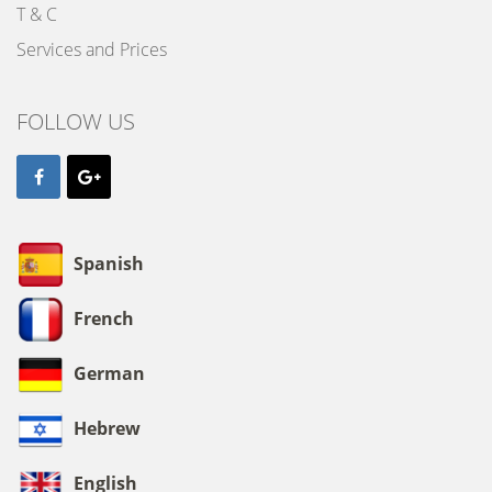
T & C
Services and Prices
FOLLOW US
Spanish
French
German
Hebrew
English